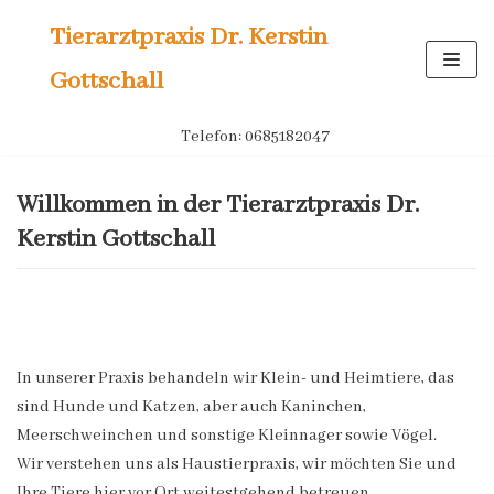
Tierarztpraxis Dr. Kerstin
Zum
Gottschall
Inhalt
springen
Telefon: 0685182047
Willkommen in der Tierarztpraxis Dr.
Kerstin Gottschall
In unserer Praxis behandeln wir Klein- und Heimtiere, das
sind Hunde und Katzen, aber auch Kaninchen,
Meerschweinchen und sonstige Kleinnager sowie Vögel.
Wir verstehen uns als Haustierpraxis, wir möchten Sie und
Ihre Tiere hier vor Ort weitestgehend betreuen.